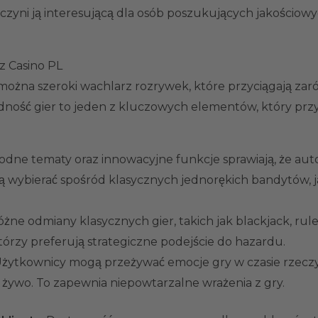
 czyni ją interesującą dla osób poszukujących jakościow
z Casino PL
 można szeroki wachlarz rozrywek, które przyciągają zar
ność gier to jeden z kluczowych elementów, który prz
dne tematy oraz innowacyjne funkcje sprawiają, że auto
 wybierać spośród klasycznych jednorękich bandytów, 
żne odmiany klasycznych gier, takich jak blackjack, rule
którzy preferują strategiczne podejście do hazardu.
żytkownicy mogą przeżywać emocje gry w czasie rzeczy
 żywo. To zapewnia niepowtarzalne wrażenia z gry.