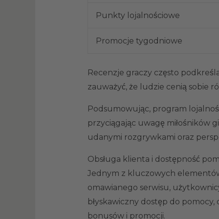
Punkty lojalnościowe
Promocje tygodniowe
Recenzje graczy często podkreśla
zauważyć, że ludzie cenią sobie równ
Podsumowując, program lojalnośc
przyciągając uwagę miłośników gi
udanymi rozgrywkami oraz perspe
Obsługa klienta i dostępność po
Jednym z kluczowych elementów 
omawianego serwisu, użytkownicy
błyskawiczny dostęp do pomocy, 
bonusów i promocji.