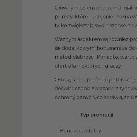
Głównym celem programu lojalnoś
punkty, które następnie można wy
tylko zwiększają swoje szanse na 
Ważnym aspektem są również prom
się dodatkowymi bonusami za doko
metod płatności. Ponadto, warto 
ofert dla niektórych graczy.
Osoby, które preferują interakcj
doświadczenia związane z typowy
ochrony danych, co sprawia, że 
Typ promocji
Bonus powitalny