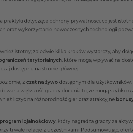
 praktyki dotyczące ochrony prywatności, co jest istotne
ch oraz wykorzystanie nowoczesnych technologii pozwal
ównież istotny; zaledwie kilka kroków wystarczy, aby dołą
ograniczeń terytorialnych
, które mogą wpływać na dostę
zaj dostępne na stronie głównej.
poziomie, z
czat na żywo
dostępnym dla użytkowników, c
owana większość graczy docenia to, że mogą szybko u
nież liczyć na różnorodność gier oraz atrakcyjne
bonus
program lojalnościowy
, który nagradza graczy za aktyw
worzy trwałe relacje z uczestnikami. Podsumowując, ofe