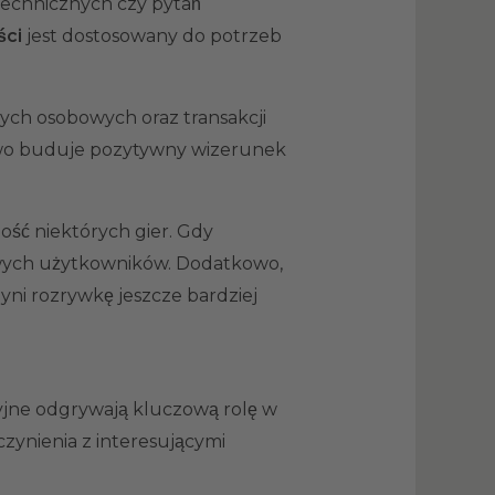
echnicznych czy pytań
ści
jest dostosowany do potrzeb
ych osobowych oraz transakcji
kowo buduje pozytywny wizerunek
ość niektórych gier. Gdy
nowych użytkowników. Dodatkowo,
ni rozrywkę jeszcze bardziej
yjne odgrywają kluczową rolę w
zynienia z interesującymi