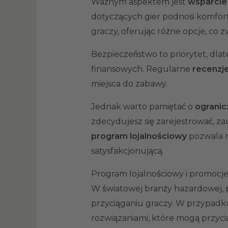
Ważnym aspektem jest
wsparcie 
dotyczących gier podnosi komfor
graczy, oferując różne opcje, co z
Bezpieczeństwo to priorytet, dla
finansowych. Regularne
recenzj
miejsca do zabawy.
Jednak warto pamiętać o
ogranic
zdecydujesz się zarejestrować, z
program lojalnościowy
pozwala n
satysfakcjonującą.
Program lojalnościowy i promocje
W światowej branży hazardowej, 
przyciąganiu graczy. W przypad
rozwiązaniami, które mogą przyci