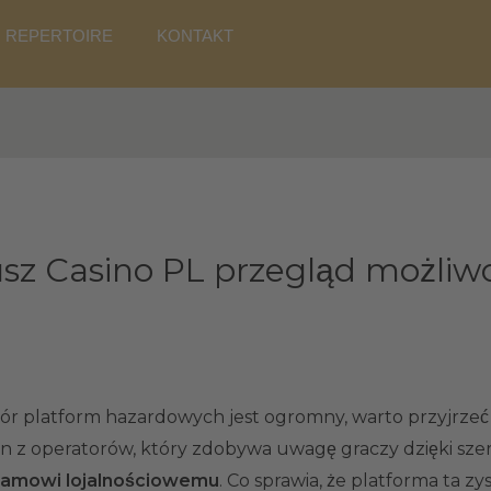
REPERTOIRE
KONTAKT
usz Casino PL przegląd możliwo
bór platform hazardowych jest ogromny, warto przyjrzeć 
en z operatorów, który zdobywa uwagę graczy dzięki sze
ramowi lojalnościowemu
. Co sprawia, że platforma ta zy