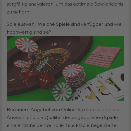
sorgfältig analysieren, um das optimale Spielerlebnis
zu sichern.
Spielauswahl: Welche Spiele sind verfügbar und wie
hochwertig sind sie?
Bei einem Angebot von Online-Spielen spielen die
Auswahl und die Qualität der angebotenen Spiele
eine entscheidende Rolle. Glücksspielbegeisterte