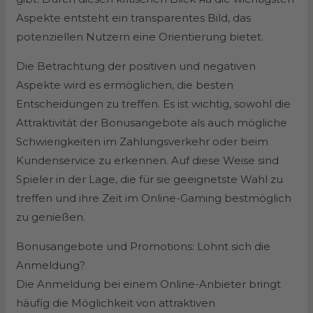
Aspekte entsteht ein transparentes Bild, das
potenziellen Nutzern eine Orientierung bietet.
Die Betrachtung der positiven und negativen
Aspekte wird es ermöglichen, die besten
Entscheidungen zu treffen. Es ist wichtig, sowohl die
Attraktivität der Bonusangebote als auch mögliche
Schwierigkeiten im Zahlungsverkehr oder beim
Kundenservice zu erkennen. Auf diese Weise sind
Spieler in der Lage, die für sie geeignetste Wahl zu
treffen und ihre Zeit im Online-Gaming bestmöglich
zu genießen.
Bonusangebote und Promotions: Lohnt sich die
Anmeldung?
Die Anmeldung bei einem Online-Anbieter bringt
häufig die Möglichkeit von attraktiven