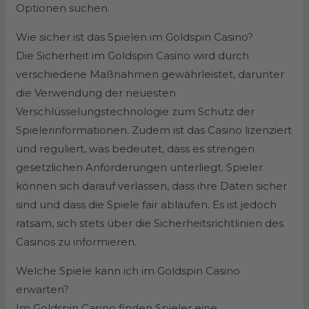
Optionen suchen.
Wie sicher ist das Spielen im Goldspin Casino?
Die Sicherheit im Goldspin Casino wird durch
verschiedene Maßnahmen gewährleistet, darunter
die Verwendung der neuesten
Verschlüsselungstechnologie zum Schutz der
Spielerinformationen. Zudem ist das Casino lizenziert
und reguliert, was bedeutet, dass es strengen
gesetzlichen Anforderungen unterliegt. Spieler
können sich darauf verlassen, dass ihre Daten sicher
sind und dass die Spiele fair ablaufen. Es ist jedoch
ratsam, sich stets über die Sicherheitsrichtlinien des
Casinos zu informieren.
Welche Spiele kann ich im Goldspin Casino
erwarten?
Im Goldspin Casino finden Spieler eine