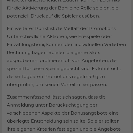
für die Aktivierung der Boni eine Rolle spielen, die
potenziell Druck auf die Spieler ausüben.
Ein weiterer Punkt ist die Vielfalt der Promotions.
Unterschiedliche Aktionen, wie Freispiele oder
Einzahlungsboni, können den individuellen Vorlieben
Rechnung tragen. Spieler, die gerne Slots
ausprobieren, profitieren oft von Angeboten, die
speziell für diese Spiele gedacht sind. Es lohnt sich,
die verfügbaren Promotions regelmäßig zu
überprüfen, um keinen Vorteil zu verpassen.
Zusammenfassend lässt sich sagen, dass die
Anmeldung unter Berücksichtigung der
verschiedenen Aspekte der Bonusangebote eine
überlegte Entscheidung sein sollte. Spieler sollten
ihre eigenen Kriterien festlegen und die Angebote