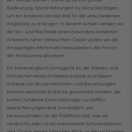
Bedeutung, Spielerfahrungen zu berücksichtigen,
um ein besseres Verständnis für die verschiedenen
Angebote zu erlangen. In diesem Artikel werden wir
die Vor- und Nachteile eines besonders beliebten
Anbieters näher beleuchten. Dabei wollen wir die
einzigartigen Merkmale herausstellen, die ihn von
der Konkurrenz abheben.
Ein Marktvergleich ermöglicht es, die Stärken und
Schwächen eines Anbieters präzise zu erfassen.
Anhand von Nutzerberichten und Bewertungen
können wertvolle Einblicke gewonnen werden, die
helfen, fundierte Entscheidungen zu treffen.
Spielerfahrungen sind unerlässlich, um
herauszufinden, ob die Plattform hält, was sie
verspricht, oder ob es unerwartete Schwierigkeiten
gibt. Durch diesen kritischen Blick на die wichtigsten