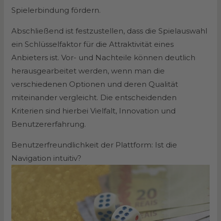
Spielerbindung fördern.
Abschließend ist festzustellen, dass die Spielauswahl
ein Schlüsselfaktor für die Attraktivität eines
Anbieters ist. Vor- und Nachteile können deutlich
herausgearbeitet werden, wenn man die
verschiedenen Optionen und deren Qualität
miteinander vergleicht. Die entscheidenden
Kriterien sind hierbei Vielfalt, Innovation und
Benutzererfahrung.
Benutzerfreundlichkeit der Plattform: Ist die
Navigation intuitiv?