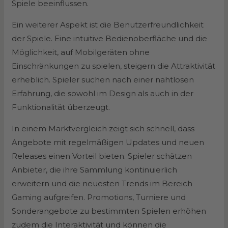
Spiele beeinflussen.
Ein weiterer Aspekt ist die Benutzerfreundlichkeit
der Spiele. Eine intuitive Bedienoberfläche und die
Möglichkeit, auf Mobilgeräten ohne
Einschränkungen zu spielen, steigern die Attraktivität
erheblich. Spieler suchen nach einer nahtlosen
Erfahrung, die sowohl im Design als auch in der
Funktionalität überzeugt.
In einem Marktvergleich zeigt sich schnell, dass
Angebote mit regelmäßigen Updates und neuen
Releases einen Vorteil bieten. Spieler schätzen
Anbieter, die ihre Sammlung kontinuierlich
erweitern und die neuesten Trends im Bereich
Gaming aufgreifen. Promotions, Turniere und
Sonderangebote zu bestimmten Spielen erhöhen
zudem die Interaktivität und können die