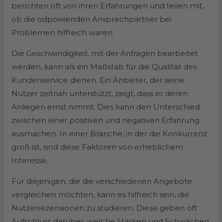
berichten oft von ihren Erfahrungen und teilen mit,
ob die odpowienden Ansprechpartner bei
Problemen hilfreich waren.
Die Geschwindigkeit, mit der Anfragen bearbeitet
werden, kann als ein Maßstab für die Qualität des
Kundenservice dienen. Ein Anbieter, der seine
Nutzer zeitnah unterstützt, zeigt, dass er deren
Anliegen ernst nimmt. Dies kann den Unterschied
zwischen einer positiven und negativen Erfahrung
ausmachen. In einer Branche, in der die Konkurrenz
groß ist, sind diese Faktoren von erheblichem
Interesse.
Für diejenigen, die die verschiedenen Angebote
vergleichen möchten, kann es hilfreich sein, die
Nutzerrezensionen zu studieren. Diese geben oft
Aufschluss darüber, welche Stärken und Schwächen