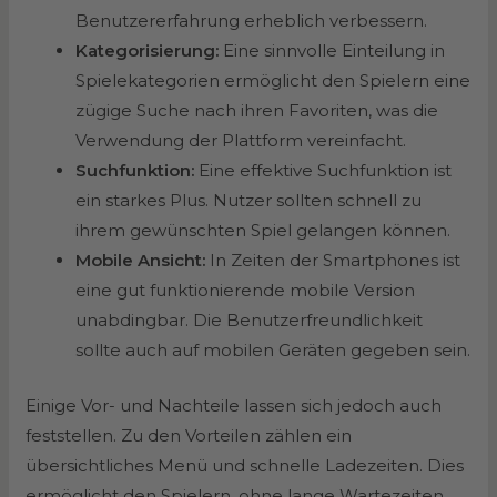
Benutzererfahrung erheblich verbessern.
Kategorisierung:
Eine sinnvolle Einteilung in
Spielekategorien ermöglicht den Spielern eine
zügige Suche nach ihren Favoriten, was die
Verwendung der Plattform vereinfacht.
Suchfunktion:
Eine effektive Suchfunktion ist
ein starkes Plus. Nutzer sollten schnell zu
ihrem gewünschten Spiel gelangen können.
Mobile Ansicht:
In Zeiten der Smartphones ist
eine gut funktionierende mobile Version
unabdingbar. Die Benutzerfreundlichkeit
sollte auch auf mobilen Geräten gegeben sein.
Einige Vor- und Nachteile lassen sich jedoch auch
feststellen. Zu den Vorteilen zählen ein
übersichtliches Menü und schnelle Ladezeiten. Dies
ermöglicht den Spielern, ohne lange Wartezeiten