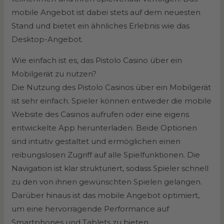
mobile Angebot ist dabei stets auf dem neuesten
Stand und bietet ein ähnliches Erlebnis wie das
Desktop-Angebot.
Wie einfach ist es, das Pistolo Casino über ein
Mobilgerät zu nutzen?
Die Nutzung des Pistolo Casinos über ein Mobilgerät
ist sehr einfach. Spieler können entweder die mobile
Website des Casinos aufrufen oder eine eigens
entwickelte App herunterladen. Beide Optionen
sind intuitiv gestaltet und ermöglichen einen
reibungslosen Zugriff auf alle Spielfunktionen. Die
Navigation ist klar strukturiert, sodass Spieler schnell
zu den von ihnen gewünschten Spielen gelangen.
Darüber hinaus ist das mobile Angebot optimiert,
um eine hervorragende Performance auf
Smartphones und Tablets zu bieten.