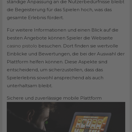
ständige Anpassung an die Nutzerbedürfnisse bleibt
die Begeisterung für das Spielen hoch, was das
gesamte Erlebnis fördert.
Für weitere Informationen und einen Blick auf die
besten Angebote können Spieler die Webseite
casino pistolo
besuchen. Dort finden sie wertvolle
Einblicke und Bewertungen, die bei der Auswahl der
Plattform helfen können. Diese Aspekte sind
entscheidend, um sicherzustellen, dass das
Spielerlebnis sowohl ansprechend als auch
unterhaltsam bleibt.
Sichere und zuverlässige mobile Plattform