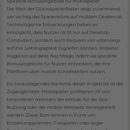
Spezielle Bonusangebote für Mobilspieler
Die Welt der Glücksspielanbieter zeigt zunehmend,
wie wichtig das Spielerlebnis auf mobilen Geräten ist.
Technologische Entwicklungen haben es
ermöglicht, dass Nutzer nicht nur auf Desktop-
Computern, sondern auch bequem von unterwegs
auf ihre Lieblingsspiele zugreifen können. Anbieter
reagieren auf diese Nachfrage, indem sie spezielle
Bonusangebote für Nutzer entwickeln, die ihre
Plattform über mobile Schnittstellen nutzen.
Ein herausragendes Merkmal dieser Angebote ist die
Zugänglichkeit. Mobilspieler profitieren oft von
besonderen Aktionen, die exklusiv für die App-
Nutzung oder die mobile Webseite bereitgestellt
werden. Diese Boni können in Form von
Einzahlungsprämien, Freispielen oder sogar