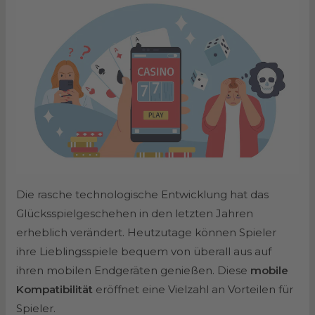
Die rasche technologische Entwicklung hat das
Glücksspielgeschehen in den letzten Jahren
erheblich verändert. Heutzutage können Spieler
ihre Lieblingsspiele bequem von überall aus auf
ihren mobilen Endgeräten genießen. Diese
mobile
Kompatibilität
eröffnet eine Vielzahl an Vorteilen für
Spieler.