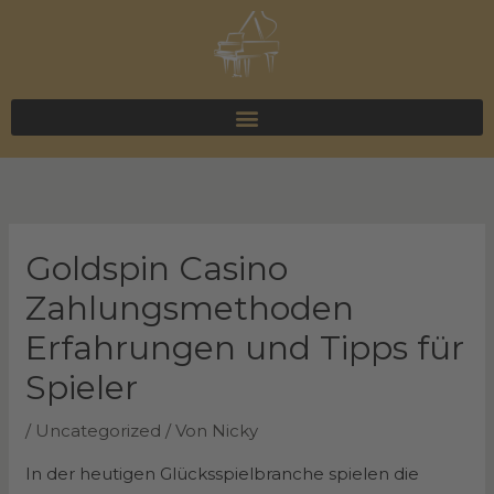
Zum
Inhalt
springen
Goldspin Casino
Zahlungsmethoden
Erfahrungen und Tipps für
Spieler
/
Uncategorized
/ Von
Nicky
In der heutigen Glücksspielbranche spielen die