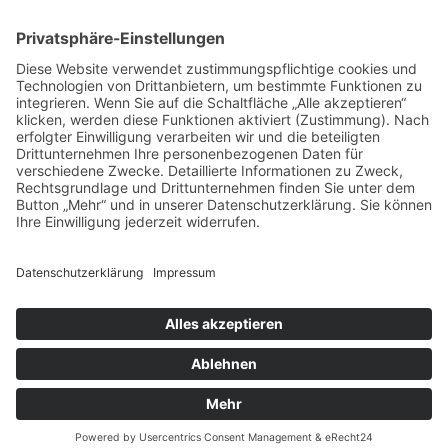
Verfügbarkeit kann je nach Region variieren, daher
ist es ratsam, die Webseite des Casinos zu besuchen,
um die Details zu den akzeptierten
Zahlungsmethoden für Ihr Land zu überprüfen.
←
Vorheriger Beitrag
Nächster Beitrag
→
© 2023 – Rechte bei Barbara Ullrich – Website by
inventmedia
Cookie-Einstellungen