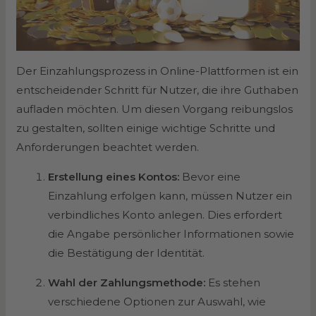
Der Einzahlungsprozess in Online-Plattformen ist ein
entscheidender Schritt für Nutzer, die ihre Guthaben
aufladen möchten. Um diesen Vorgang reibungslos
zu gestalten, sollten einige wichtige Schritte und
Anforderungen beachtet werden.
Erstellung eines Kontos:
Bevor eine
Einzahlung erfolgen kann, müssen Nutzer ein
verbindliches Konto anlegen. Dies erfordert
die Angabe persönlicher Informationen sowie
die Bestätigung der Identität.
Wahl der Zahlungsmethode:
Es stehen
verschiedene Optionen zur Auswahl, wie