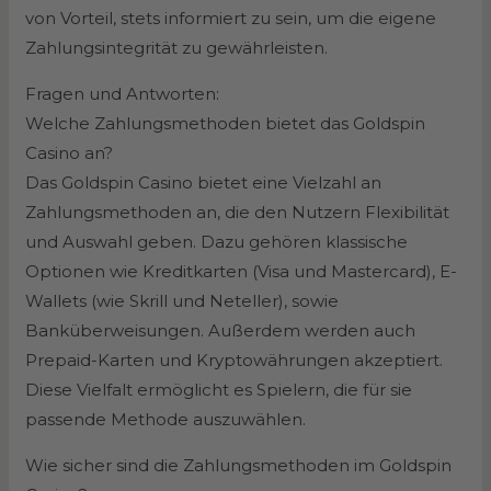
von Vorteil, stets informiert zu sein, um die eigene
Zahlungsintegrität zu gewährleisten.
Fragen und Antworten:
Welche Zahlungsmethoden bietet das Goldspin
Casino an?
Das Goldspin Casino bietet eine Vielzahl an
Zahlungsmethoden an, die den Nutzern Flexibilität
und Auswahl geben. Dazu gehören klassische
Optionen wie Kreditkarten (Visa und Mastercard), E-
Wallets (wie Skrill und Neteller), sowie
Banküberweisungen. Außerdem werden auch
Prepaid-Karten und Kryptowährungen akzeptiert.
Diese Vielfalt ermöglicht es Spielern, die für sie
passende Methode auszuwählen.
Wie sicher sind die Zahlungsmethoden im Goldspin