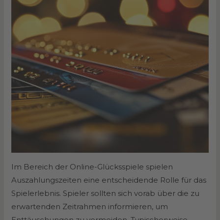
Im Bereich der Online-Glücksspiele spielen
Auszahlungszeiten eine entscheidende Rolle für das
Spielerlebnis. Spieler sollten sich vorab über die zu
erwartenden Zeitrahmen informieren, um
Enttäuschungen zu vermeiden. Typischerweise