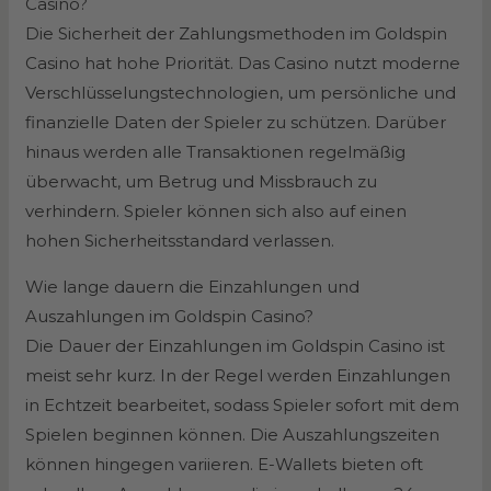
Casino?
Die Sicherheit der Zahlungsmethoden im Goldspin
Casino hat hohe Priorität. Das Casino nutzt moderne
Verschlüsselungstechnologien, um persönliche und
finanzielle Daten der Spieler zu schützen. Darüber
hinaus werden alle Transaktionen regelmäßig
überwacht, um Betrug und Missbrauch zu
verhindern. Spieler können sich also auf einen
hohen Sicherheitsstandard verlassen.
Wie lange dauern die Einzahlungen und
Auszahlungen im Goldspin Casino?
Die Dauer der Einzahlungen im Goldspin Casino ist
meist sehr kurz. In der Regel werden Einzahlungen
in Echtzeit bearbeitet, sodass Spieler sofort mit dem
Spielen beginnen können. Die Auszahlungszeiten
können hingegen variieren. E-Wallets bieten oft