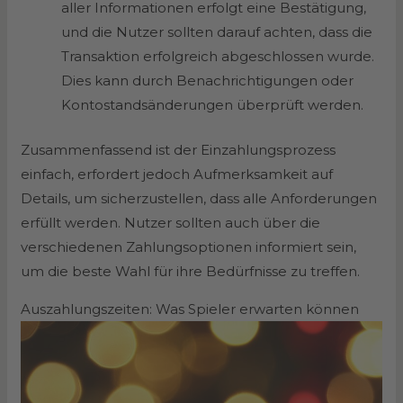
aller Informationen erfolgt eine Bestätigung,
und die Nutzer sollten darauf achten, dass die
Transaktion erfolgreich abgeschlossen wurde.
Dies kann durch Benachrichtigungen oder
Kontostandsänderungen überprüft werden.
Zusammenfassend ist der Einzahlungsprozess
einfach, erfordert jedoch Aufmerksamkeit auf
Details, um sicherzustellen, dass alle Anforderungen
erfüllt werden. Nutzer sollten auch über die
verschiedenen Zahlungsoptionen informiert sein,
um die beste Wahl für ihre Bedürfnisse zu treffen.
Auszahlungszeiten: Was Spieler erwarten können