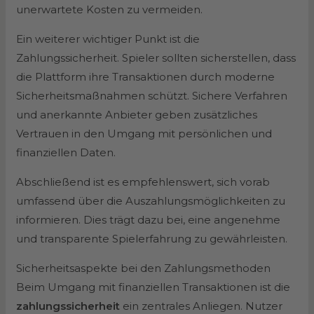
unerwartete Kosten zu vermeiden.
Ein weiterer wichtiger Punkt ist die
Zahlungssicherheit. Spieler sollten sicherstellen, dass
die Plattform ihre Transaktionen durch moderne
Sicherheitsmaßnahmen schützt. Sichere Verfahren
und anerkannte Anbieter geben zusätzliches
Vertrauen in den Umgang mit persönlichen und
finanziellen Daten.
Abschließend ist es empfehlenswert, sich vorab
umfassend über die Auszahlungsmöglichkeiten zu
informieren. Dies trägt dazu bei, eine angenehme
und transparente Spielerfahrung zu gewährleisten.
Sicherheitsaspekte bei den Zahlungsmethoden
Beim Umgang mit finanziellen Transaktionen ist die
zahlungssicherheit
ein zentrales Anliegen. Nutzer