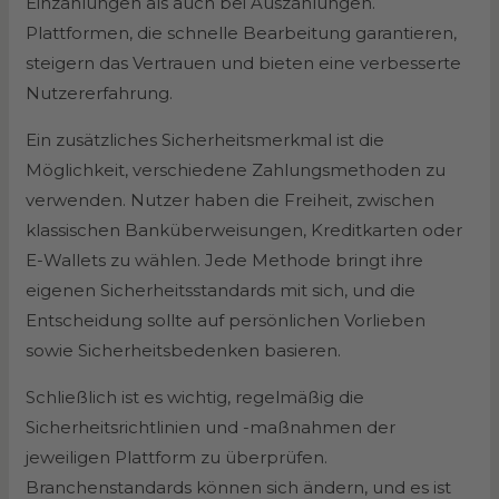
Einzahlungen als auch bei Auszahlungen.
Plattformen, die schnelle Bearbeitung garantieren,
steigern das Vertrauen und bieten eine verbesserte
Nutzererfahrung.
Ein zusätzliches Sicherheitsmerkmal ist die
Möglichkeit, verschiedene Zahlungsmethoden zu
verwenden. Nutzer haben die Freiheit, zwischen
klassischen Banküberweisungen, Kreditkarten oder
E-Wallets zu wählen. Jede Methode bringt ihre
eigenen Sicherheitsstandards mit sich, und die
Entscheidung sollte auf persönlichen Vorlieben
sowie Sicherheitsbedenken basieren.
Schließlich ist es wichtig, regelmäßig die
Sicherheitsrichtlinien und -maßnahmen der
jeweiligen Plattform zu überprüfen.
Branchenstandards können sich ändern, und es ist